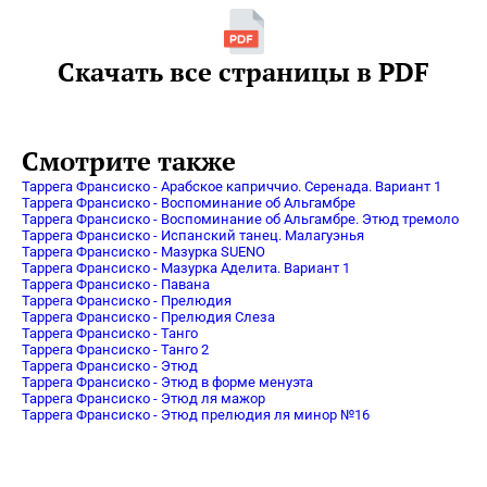
Скачать все страницы в PDF
Смотрите также
Таррега Франсиско - Арабское каприччио. Серенада. Вариант 1
Таррега Франсиско - Воспоминание об Альгамбре
Таррега Франсиско - Воспоминание об Альгамбре. Этюд тремоло
Таррега Франсиско - Испанский танец. Малагуэнья
Таррега Франсиско - Мазурка SUENO
Таррега Франсиско - Мазурка Аделита. Вариант 1
Таррега Франсиско - Павана
Таррега Франсиско - Прелюдия
Таррега Франсиско - Прелюдия Слеза
Таррега Франсиско - Танго
Таррега Франсиско - Танго 2
Таррега Франсиско - Этюд
Таррега Франсиско - Этюд в форме менуэта
Таррега Франсиско - Этюд ля мажор
Таррега Франсиско - Этюд прелюдия ля минор №16