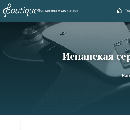
Гл
Портал для музыкантов
Испанская се
Нот