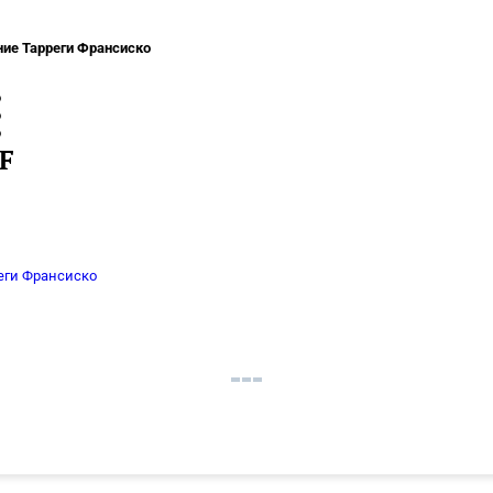
ние Тарреги Франсиско
F
еги Франсиско