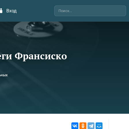
Вход
еги Франсиско
ьных