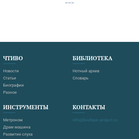
ЧТИВО
БИБЛИОТЕКА
Новости
Нотный архив
Статьи
Словарь
Биографии
Разное
ИНСТРУМЕНТЫ
КОНТАКТЫ
Метроном
info@boutique-project.ru
Драм машина
Развитие слуха