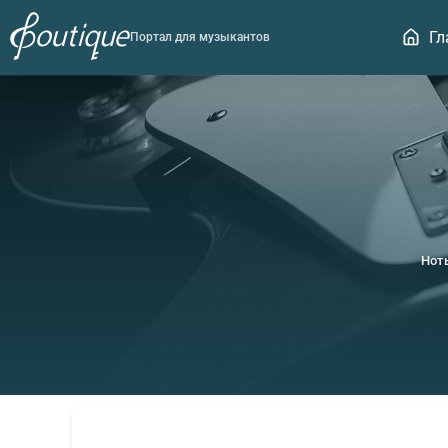
Гл
Портал для музыкантов
Нот