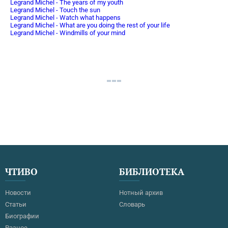
Legrand Michel - The years of my youth
Legrand Michel - Touch the sun
Legrand Michel - Watch what happens
Legrand Michel - What are you doing the rest of your life
Legrand Michel - Windmills of your mind
ЧТИВО
БИБЛИОТЕКА
Новости
Нотный архив
Статьи
Словарь
Биографии
Разное