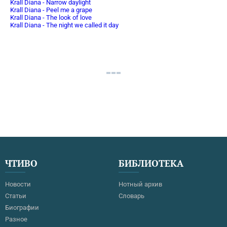
Krall Diana - Narrow daylight
Krall Diana - Peel me a grape
Krall Diana - The look of love
Krall Diana - The night we called it day
ЧТИВО
БИБЛИОТЕКА
Новости
Нотный архив
Статьи
Словарь
Биографии
Разное