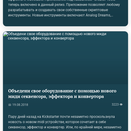
теперь включено в данный релиз. Приложение позволяет любому
разрабатывать и создавать свои собственные скриптовые
инструменты. Новые инструменты включают Analog Dreams,
Ethereal Earth и Hybrid Keys. Новые эффекты включают в себя
Replika delay, несколько ревербираторов и wah-wah. Неужели этому
безумному разнообразию нет конца?Волновой синтез становится
частью набора инструментов. Все новые инструменты включают
этот новый модуль. Как его использовать пока не совсем ясно, на
данный момент, но я думаю, что это своего рода сочетание
методов отбора проб и синтеза.Kontakt…
Объедени свое оборудование с помощью нового
миди секвенсора, эффектора и конвертора
3223 👁
📅 19.08.2018
Пару дней назад на Kickstarter почти незаметно проскользнула
новость о новом midi устройстве, которое сочетает в себе
сиквенсор, эффектор и конвертер. Или, по крайней мере, незаметно