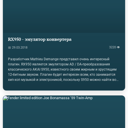
басовые инструменты и…
RX950 - эмулятор конвертера
3220 👁
📅 29.03.2018
Разработчик Mathieu Demange представил очень интересный
плагин. RX950 является эмулятором AD / DA-преобразования
классического AKAI S950, известного своим жирным и хрустящим
12-битным звуком. Плагин будет интересен всем, кто занимается
хип-хоп музыкой и электроникой, поскольку S950 можно найти во
всех произведениях 90-х годов этих жанрах! Разработчик
утверждает, что RX950 предлагает идеальное моделирование
аудиосигнала S950, причем реплика является результатом
изучения стоимости оригинального устройства за год. Также
эмулируется крутой фильтр Баттерворта с низким проходом 6-го
порядка. Моудль поддерживает функцию Stereo и Mono и имеет
следующие элементы управления:…