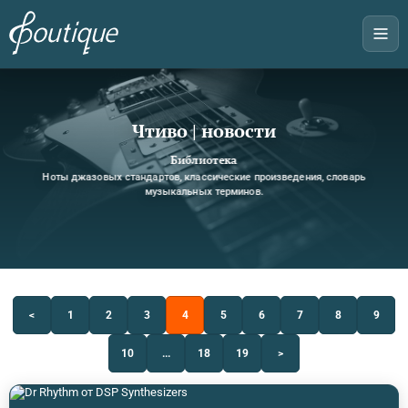
Чтиво | новости
Библиотека
Ноты джазовых стандартов, классические произведения, словарь
музыкальных терминов.
<
1
2
3
4
5
6
7
8
9
10
...
18
19
>