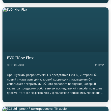
сенсорных датчиков, таких как струны на гитаре, которые
реагируют на ваше "бренчание". Каждый из них чувствителен к
давлению и чувствует удар и уровень скорости. Устройство
подмешивает эти данные к потоку MIDI, проходящему через него.
Вы подключаете его между MIDI клавиатурой и MIDI-Звуковым
устройством или компьютером. С одной стороны…
EVO IN от Flux
3440 👁
📅 19.07.2018
Французский разработчик Flux представил EVO IN, интересный
новый инструмент для фазовой коррекции и насыщения.Он
использует алгоритм линейного фазового вращения, который
является продуктом собственных исследований и якобы позволяет
достичь того же эффекта, что и физическое движение микрофона,
предположительно без введения задержки. Цель здесь состоит в
том, чтобы позволить вам точно настроить фазу треков, которые
были записаны в то же время, в той же комнате, пока они не
выровнены по фазе.Алгоритм EVO IN вводит мягкую сатурацию с