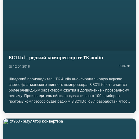
целью добавить округлость и тепло к сигналу. Он генерирует
дополнительные гармоники над сигналом, не вызывая звуковых…
BC1Ltd - редкий компрессор от TK audio
3386 👁
📅 12.04.2018
Шведский производитель TK Audio анонсировал новую версию
своего флагманского шинного компрессора. В BC1Ltd. отличается
более очевидным характером сжатия в дополнение к прозрачному
режиму. Производитель обещает сделать всего 100 приборов,
поэтому компрессор будет редким.В BC1Ltd. был разработан, чтобы
отметить десятую годовщину TK Audio, а также принести
некоторые функции, запрошенные пользователями к
компрессору.TK также добавил переключатель THD, который
вводит дополнительные хруст и Овердрайв к входному материалу.
Кроме того, есть три переключаемых фильтра высоких частот для
сигнала sidechain цепи, которые должны помочь приручить