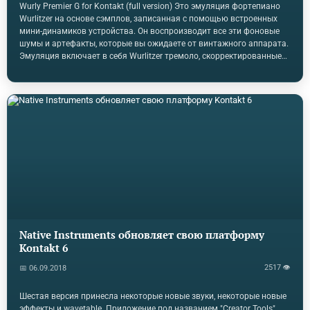
Wurly Premier G for Kontakt (full version) Это эмуляция фортепиано
Wurlitzer на основе сэмплов, записанная с помощью встроенных
мини-динамиков устройства. Он воспроизводит все эти фоновые
шумы и артефакты, которые вы ожидаете от винтажного аппарата.
Эмуляция включает в себя Wurlitzer тремоло, скорректированные
на тот же шаг оригинального Wurlitzer LFO. Там также есть педаль
Wah, а также реверберации из студийных пространств и те, которые
поступают из блока Space Echo.Дополнительная информация и
скачать GranuLab 24 плагина и приложения для Windows и Mac и 3
набора soundware-все это доступно бесплатно благодаря
разработчикам, Там нет смысла для описания - просто
просмотрите значительную коллекцию, и вы…
Native Instruments обновляет свою платформу
Kontakt 6
2517 👁
📅 06.09.2018
Шестая версия принесла некоторые новые звуки, некоторые новые
эффекты и wavetable. Приложение под названием "Creator Tools"