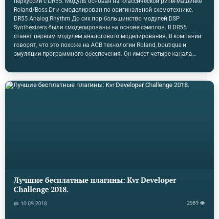
перкуссии с DR55. Модуль основан на классической ритм-машинке
Roland/Boss Dr и смоделирован по оригинальной схемотехнике.
DR55 Analog Rhythm До сих пор большинство модулей DSP
Synthesizers были смоделированы на основе сэмплов. В DR55
станет первым модулем аналогового моделирования. В компании
говорят, что это похоже на ACB технологии Roland, boutique и
эмуляции программного обеспечения. Он имеет четыре канала
звука: бас, малый барабан, хэт и rimshot. Все 4 имеют входные
сигналы пуска и акцента, независимые выходы и управления
спада. Бас-барабан имеет Т-образный резонатор с периодом
затухания до 2,5 секунд. Бас и rimshot имеют регуляторы тона,
малый барабан имеет "быстрый" контроль и хэт имеет фильтр
высоких частот. Выход rimshot удваивается как выход микса, когда
другие не подключены.Это чисто звуковой…
Лучшие бесплатные плагины: Kvr Developer
Challenge 2018.
2989 👁
📅 10.09.2018