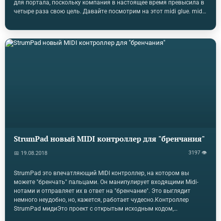
для портала, поскольку компания в настоящее время превысила в
четыре раза свою цель. Давайте посмотрим на этот midi glue. midi
gluemidi glue-это программируемый MIDI / CV контроллер,
секвенсор и блок MIDI эффектов. Он предназначен для
преобразования сигнала, синхронизации и наложении MIDI-
эффектов между устройствами. Он имеет соединения для MIDI, USB-
MIDI и CV/Gate и может отправлять сигналы, в любом направлении
которые вы выбирете. Так что берите ваш USB MIDI контроллер в
свой Eurorack, или принести модульный…
StrumPad новый MIDI контроллер для "бренчания"
3197 👁
📅 19.08.2018
StrumPad это впечатляющий MIDI контроллер, на котором вы
можете "бренчать" пальцами. Он манипулирует входящими Midi-
нотами и отправляет их в ответ на "бренчание". Это выглядит
немного неудобно, но, кажется, работает чудесно.Контроллер
StrumPad мидиЭто проект с открытым исходным кодом,
основанный на микроконтроллере Arduino ATMEGA328. Он имеет 6