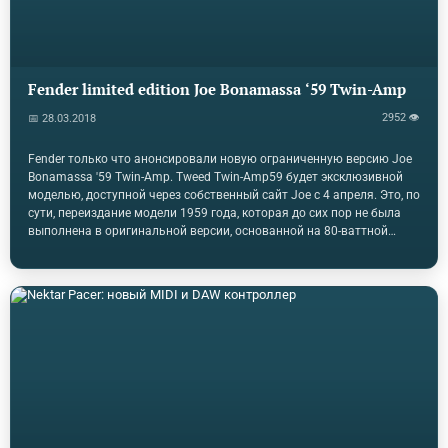
Fender limited edition Joe Bonamassa ‘59 Twin-Amp
2952 👁
📅 28.03.2018
Fender только что анонсировали новую ограниченную версию Joe
Bonamassa '59 Twin-Amp. Tweed Twin-Amp59 будет эксклюзивной
моделью, доступной через собственный сайт Joe с 4 апреля. Это, по
сути, переиздание модели 1959 года, которая до сих пор не была
выполнена в оригинальной версии, основанной на 80-ваттной
схеме Fender 5F8A. Tweed Twin-Amp59 включает в себя комплект из
трех предусилительных клапанов 12AX7 и четырех выходных
клапанов 6L6. Усилитель встроен в традиционную схему печатной
платы, а также имеет тонкопористые конденсаторы с желтой
бумажной фольгой 50-х годов, поэтому он остается очень близким
к оригинальным усилителям. Он также оснащен выходным
трансформатором Mercury Magnetics, который…