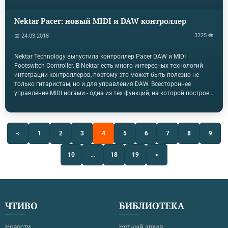
Nektar Pacer: новый MIDI и DAW контроллер
3225 👁
📅 24.03.2018
Nektar Technology выпустила контроллер Pacer DAW и MIDI
Footswitch Controller. В Nektar есть много интересных технологий
интеграции контроллеров, поэтому это может быть полезно не
только гитаристам, но и для управления DAW. Всестороннее
управление MIDI ногами - одна из тех функций, на которой построен
контроллер. Behringer FCB1010 был с нами на протяжении
десятилетий, он построен как танк, но требует довольно много
возни, чтобы сопоставить элементы управления и сделать его
полезным. Недавний Keith McMillen SoftStep, легкий и портативный
<
1
2
3
4
5
6
7
8
9
и имеет редактор, который приносит свои головные боли. В то
время как существует много других контроллеров, которые
10
...
18
19
>
предназначены для определенных задач. Решит ли…
ЧТИВО
БИБЛИОТЕКА
Новости
Нотный архив