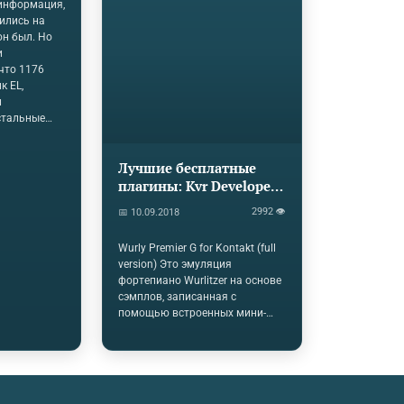
входы, 3,5-
 информация,
пару.Активация - + 23000 к
несбаланси
ились на
паре.Акция 10-10
стереофонич
он был. Но
продолжается, но акционные
независимы
и
"места" заканчиваются
громкости) 
что 1176
стремительно. n_monitors
микширован
к EL,
фазы, сумми
и
Кроме того,
стальные
поддержку д
почему
стерео-мони
е вдыхает
громкоговор
Лучшие бесплатные
м из двух
Group
плагины: Kvr Developer
 будет с
 и
Challenge 2018.
2992 👁
📅 10.09.2018
Wurly Premier G for Kontakt (full
version) Это эмуляция
фортепиано Wurlitzer на основе
сэмплов, записанная с
помощью встроенных мини-
динамиков устройства. Он
воспроизводит все эти
фоновые шумы и артефакты,
которые вы ожидаете от
винтажного аппарата.