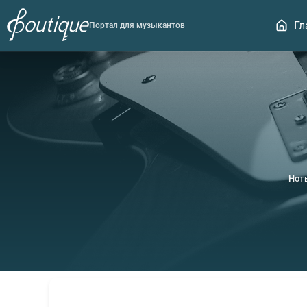
Гл
Портал для музыкантов
Нот