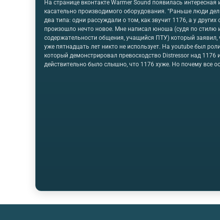
На странице вконтакте Warmer Sound появилась интересная
касательно производимого оборудования. "Раньше люди дел
два типа: одни рассуждали о том, как звучит 1176, а у других 
произошло нечто новое. Мне написал юноша (судя по стилю 
содержательности общения, учащийся ПТУ) который заявил, 
уже пятнадцать лет никто не использует. На youtube был роли
который демонстрировал превосходство Distressor над 1176 
действительно было слышно, что 1176 хуже. Но почему все о
ролики (не имеющие отношения к EL) доказывают обратное, 
Distressor сухонький и дохленький, а 1176 сохраняет или даж
жизнь в дорожку?Потому что если немного пережать на одно
компрессоров или чуток промахнуться с громкостью, разница
перевесом в любую сторону. Очень удобно: и реклама готова,
результат…