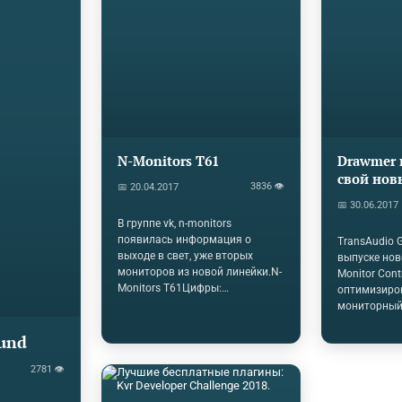
N-Monitors T61
Drawmer 
свой нов
3836 👁
📅 20.04.2017
монитор
📅 30.06.2017
контролл
В группе vk, n-monitors
Compact 
появилась информация о
TransAudio 
Controller
выходе в свет, уже вторых
выпуске но
мониторов из новой линейки.N-
Monitor Contr
Monitors T61Цифры:
оптимизиро
Чувствительность: 86дБ
мониторный
Мощность: 100Вт AES
предлагающ
Сопротивление: 4Ом Частотный
und
функции мон
диапазон: 42Гц - 25кГц НЧ
MC3.1 Drawm
динамик: 6 дюймов, диффузор
2781 👁
включают в
из стекловолокна ВЧ динамик: 1
сбалансиро
дюйм, щёлк.Цена: 51990 за