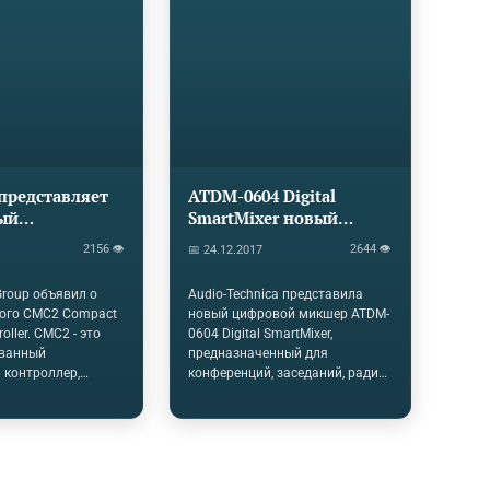
представляет
ATDM-0604 Digital
ый
SmartMixer новый
ный
цифровой микшер от
2156 👁
2644 👁
📅 24.12.2017
ер - CMC2
Audio-Technica
Monitor
Group объявил о
Audio-Technica представила
.
вого CMC2 Compact
новый цифровой микшер ATDM-
oller. CMC2 - это
0604 Digital SmartMixer,
ванный
предназначенный для
 контроллер,
конференций, заседаний, радио
ий основные
и телевизионных
иторов MC2.1 и
трансляциий.При цене $ 899
er. Особенности
SmartMixer позволяет
 себя
автоматически смешивать
ванные стерео
каналы в режиме разделения