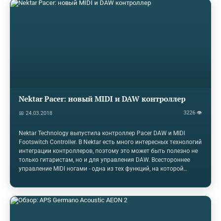
собственными устройствами Reason. Все владельцы Reason 9.5
могут бесплатно скачать Waves AudioTrack через магазин
Propellerhead. Предложение заканчивается 31 июля 2017 года.
Waves audio
Nektar Pacer: новый MIDI и DAW контроллер
3226 👁
📅 24.03.2018
Nektar Technology выпустила контроллер Pacer DAW и MIDI
Footswitch Controller. В Nektar есть много интересных технологий
интеграции контроллеров, поэтому это может быть полезно не
только гитаристам, но и для управления DAW. Всестороннее
управление MIDI ногами - одна из тех функций, на которой
построен контроллер. Behringer FCB1010 был с нами на
протяжении десятилетий, он построен как танк, но требует
довольно много возни, чтобы сопоставить элементы
управления и сделать его полезным. Недавний Keith McMillen
SoftStep, легкий и портативный и имеет редактор, который