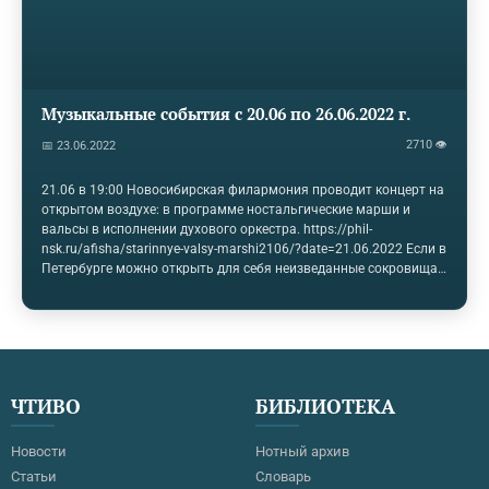
Музыкальные события с 20.06 по 26.06.2022 г.
2710 👁
📅 23.06.2022
21.06 в 19:00 Новосибирская филармония проводит концерт на
открытом воздухе: в программе ностальгические марши и
вальсы в исполнении духового оркестра. https://phil-
nsk.ru/afisha/starinnye-valsy-marshi2106/?date=21.06.2022 Если в
Петербурге можно открыть для себя неизведанные сокровища
творчества Моцарта, то Нижний Новгород предлагает
насладиться культовым произведением Кристофа
Виллибальда Глюка: 23 июня в 19:00 в Нижегородском театре
оперы и балета состоится премьера постановки оперы “Орфей и
Эвридика” https://operann.ru/orfej-i-evridika?afisha_id=287
Совместить отдых с образованием можно на концерте
ЧТИВО
БИБЛИОТЕКА
“История русского романса” в Малом зале МГК им. Чайковского
26 июня в 19:00. В программе –…
Новости
Нотный архив
Статьи
Словарь