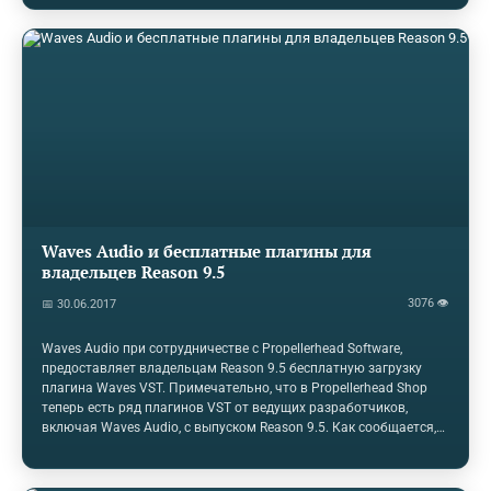
остальные ролики (не имеющие отношения к EL) доказывают
обратное, почему Distressor сухонький и дохленький, а 1176
сохраняет или даже вдыхает жизнь в дорожку?Потому что если
немного пережать на одном из двух компрессоров или чуток
промахнуться с громкостью, разница будет с перевесом в
любую сторону. Очень удобно: и реклама готова, и результат…
Waves Audio и бесплатные плагины для
владельцев Reason 9.5
3076 👁
📅 30.06.2017
Waves Audio при сотрудничестве с Propellerhead Software,
предоставляет владельцам Reason 9.5 бесплатную загрузку
плагина Waves VST. Примечательно, что в Propellerhead Shop
теперь есть ряд плагинов VST от ведущих разработчиков,
включая Waves Audio, с выпуском Reason 9.5. Как сообщается,
наиболее востребованная функция сообщества Reason, Reason
9.5 теперь предлагает поддержку VST-плагинов, а также
возможность добавления плагинов VST в Combinators с