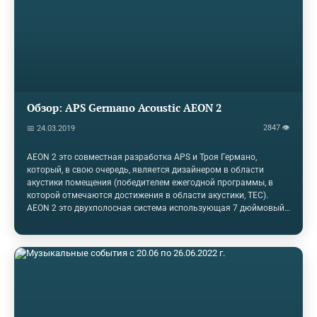
приносит свои головные боли. В то время как существует много
других контроллеров, которые предназначены для
определенных задач. Решит ли…
Обзор: APS Germano Acoustic AEON 2
2847 👁
📅 24.03.2019
AEON 2 это совместная разработка APS и Троя Германо,
который, в свою очередь, является дизайнером в области
акустики помещения (победителем ежегодной программы, в
которой отмечаются достижения в области акустики, TEC).
AEON 2 это двухполосная система использующая 7 дюймовый
НЧ/СЧ драйвер и 3/4 дюймов тканевый купольный твиттер. В
каждом мониторе используется пара усилителей класса AB,
один из которых дает 200 Вт для НЧ драйвера, а второй 100 Вт
для ВЧ драйвера. АЧХ мониторов находится в промежутке 38Гц
– 33кГц +-2 дБ и имеет пиковые показатели 112дБ SPL. AEON 2
предполагается размещать вертикально в ближнем поле.
Драйверы расположены вертикально по центру и
установлены…