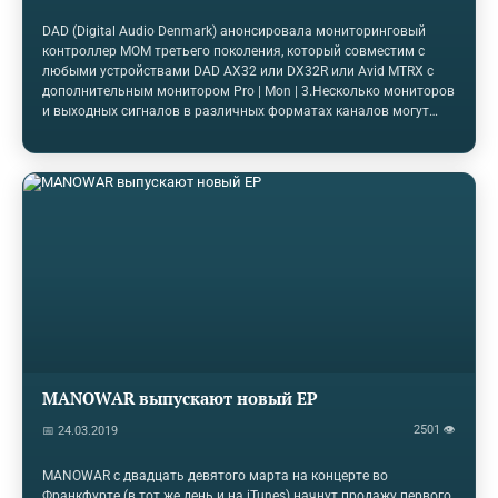
DAD (Digital Audio Denmark) анонсировала мониторинговый
контроллер MOM третьего поколения, который совместим с
любыми устройствами DAD AX32 или DX32R или Avid MTRX с
дополнительным монитором Pro | Mon | 3.Несколько мониторов
и выходных сигналов в различных форматах каналов могут
быть сконфигурированы и управляться с одного или
нескольких аппаратных MOM.Устройство обеспечивает
индивидуальную функциональность микширования и
выделенное микширование монитора, настраиваемые
параметры включают в себя уровень, панорамирование,
отключение звука и понижающее микширование, например, в
формате 7,1.Все настройки могут быть сохранены и загружены,
что позволяет изменять…
MANOWAR выпускают новый ЕР
2501 👁
📅 24.03.2019
MANOWAR с двадцать девятого марта на концерте во
Франкфурте (в тот же день и на iTunes) начнут продажу первого