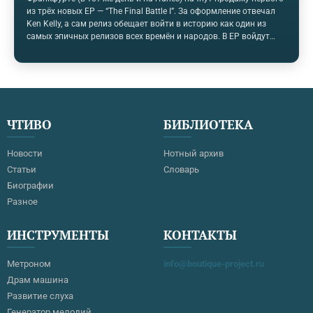
из трёх новых ЕР — “The Final Battle I”. За оформление отвечал
Ken Kelly, а сам релиз обещает войти в историю как один из
самых эпичных релизов всех времён и народов. В ЕР войдут
четыре трека, вдохновлённых “The Final Battle World Tour” и
невероятной энергетикой поклонников коллектива. Вся музыка
была записана и сведена в собственной студии MANOWAR —
VALHALLA STUDIOS, используя всю имеющуюся мощь
мониторов в 27 000 Вт. «Мощь этих четырёх треков просто
умопомрачительная! Мы просто не могли выпустить больше
ЧТИВО
БИБЛИОТЕКА
песен единовременно, это было бы слишком! Мы хотим дать
нашим…
Новости
Нотный архив
Статьи
Словарь
Биографии
Разное
ИНСТРУМЕНТЫ
КОНТАКТЫ
Метроном
info@boutique-project.ru
Драм машина
Развитие слуха
Генератор мелодий