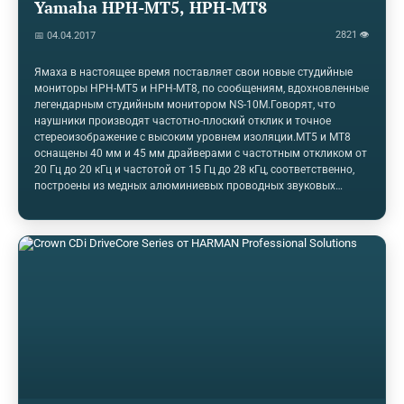
Yamaha HPH-MT5, HPH-MT8
2821 👁
📅 04.04.2017
Ямаха в настоящее время поставляет свои новые студийные
мониторы HPH-MT5 и HPH-MT8, по сообщениям, вдохновленные
легендарным студийным монитором NS-10M.Говорят, что
наушники производят частотно-плоский отклик и точное
стереоизображение с высоким уровнем изоляции.MT5 и MT8
оснащены 40 мм и 45 мм драйверами с частотным откликом от
20 Гц до 20 кГц и частотой от 15 Гц до 28 кГц, соответственно,
построены из медных алюминиевых проводных звуковых
катушек и неодимовых магнитов. MT5 также доступны в белом
цвете как MT5W.Yamaha рекламирует MT8 в качестве «наиболее
точного набора наушников». Другие функции MT8 включают
отделяемый прямой 10-футовый кабель и спиральный 5-
футовый кабель, антикоррозийную позолоченную мини-
штепсельную вилку и четвертьдюймовый стереоадаптер .Цена
HPH-MT5 / HPH-MT5W составляет 99 долларов США; HPH-MT8
по цене $ 199…