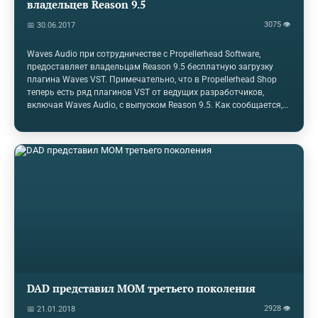
владельцев Reason 9.5
3075 👁
📅 30.06.2017
Waves Audio при сотрудничестве с Propellerhead Software,
предоставляет владельцам Reason 9.5 бесплатную загрузку
плагина Waves VST. Примечательно, что в Propellerhead Shop
теперь есть ряд плагинов VST от ведущих разработчиков,
включая Waves Audio, с выпуском Reason 9.5. Как сообщается,
наиболее востребованная функция сообщества Reason, Reason
9.5 теперь предлагает поддержку VST-плагинов, а также
возможность добавления плагинов VST в Combinators с
собственными устройствами Reason. Все владельцы Reason 9.5
могут бесплатно скачать Waves AudioTrack через магазин
Propellerhead. Предложение заканчивается 31 июля 2017 года.
Waves audio
DAD представил MOM третьего поколения
2928 👁
📅 21.01.2018