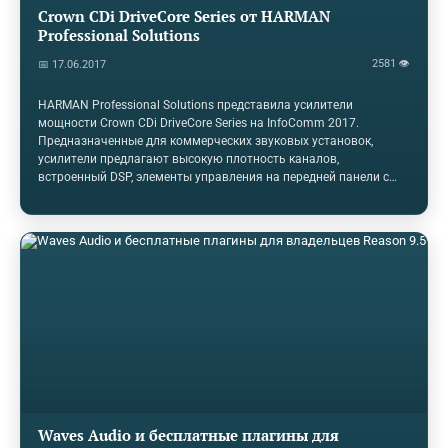
Crown CDi DriveCore Series от HARMAN
Professional Solutions
2581 👁
📅 17.06.2017
HARMAN Professional Solutions представила усилители
мощности Crown CDi DriveCore Series на InfoComm 2017.
Предназначенные для коммерческих звуковых установок,
усилители предлагают высокую плотность каналов,
встроенный DSP, элементы управления на передней панели с
цветным дисплеем и многое другое. Линия CDi DriveCore,
построенная на основе многозадачной технологии DriveCore от
Crown, предлагает DSP и возможность цифрового аудио
транспорта с каналом BLU для более качественного звука.
Серия CDi DriveCore включает в себя 2 или 4-канальные модели
с номинальной мощностью 300/600/1200 Вт, а также прямой
выход 70 Vrms и 100 Vrms для использования в глобальных
установках. CDi DriveCore Series отказывается от контроля
нагрузки и…
Waves Audio и бесплатные плагины для