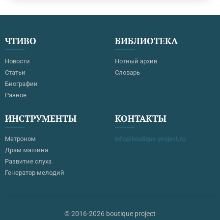
Существует также встроенный микрофон для голосовой связи,
функции отключения звука / моно и два независимых выхода
для наушников.Quantum оснащается Studio One Artist,
«облегченной версией» мощной Studio One PreSonus, которая
ЧТИВО
БИБЛИОТЕКА
позволяет дистанционно управлять предусилителями XMAX
через ваш компьютер.Quantum…
Новости
Нотный архив
Статьи
Словарь
Биографии
Разное
ИНСТРУМЕНТЫ
КОНТАКТЫ
Метроном
info@boutique-project.ru
Драм машина
Развитие слуха
Генератор мелодий
© 2016-2026 boutique project