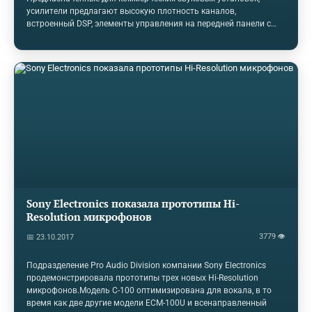
усилители предлагают высокую плотность каналов,
встроенный DSP, элементы управления на передней панели с
цветным дисплеем и многое другое. Линия CDi DriveCore,
построенная на основе многозадачной технологии DriveCore от
Crown, предлагает DSP и возможность цифрового аудио
транспорта с каналом BLU для более качественного звука.
Серия CDi DriveCore включает в себя 2 или 4-канальные модели
с номинальной мощностью 300/600/1200 Вт, а также прямой
выход 70 Vrms и 100 Vrms для использования в глобальных
установках. CDi DriveCore Series отказывается от контроля
нагрузки и…
Sony Electronics показала прототипы Hi-
Resolution микрофонов
3779 👁
📅 23.10.2017
Подразделение Pro Audio Division компании Sony Electronics
продемонстрировала прототипы трех новых Hi-Resolution
микрофонов.Модель C-100 оптимизирована для вокала, в то
время как две другие модели ECM-100U и всенаправленный