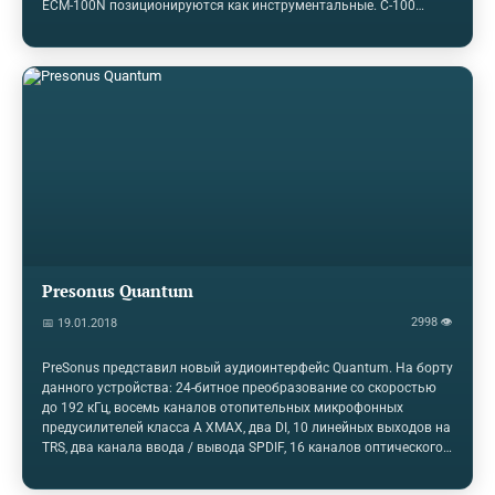
ECM-100N позиционируются как инструментальные. C-100
поддерживает запись hi-res (50 кГц), его двухсторонняя
структура включает в себя новые капсюли с переменной
направленностью, которые, как сообщается, обеспечивают
частотную характеристику от 20 Гц до 50 кГц. Микрофон
предлагает выборочные схемы (Omni / Uni / Bi), и считается, что
двухкомпонентная металлическая структура корпуса,
предотвращает акустическую вибрацию. Микрофон включает в
себя переключатель -10 дБ.Между…
Presonus Quantum
2998 👁
📅 19.01.2018
PreSonus представил новый аудиоинтерфейс Quantum. На борту
данного устройства: 24-битное преобразование со скоростью
до 192 кГц, восемь каналов отопительных микрофонных
предусилителей класса А XMAX, два DI, 10 линейных выходов на
TRS, два канала ввода / вывода SPDIF, 16 каналов оптического
ввода / вывода ADAT, MIDI I / O и Thunderbolt 2 (для
подключения нескольких устройств к вашей шине Thunderbolt).