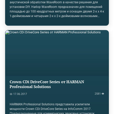
акустической обработки WaveRoom в качестве решения для
установки DIY. Набор WaveRoom предназначен для помещений
площадью до 100 квадратных метром и оснащен двумя 2-х х 4-х
1-дюймовыми и четырьмя 2-х х 2-х дюймовыми волновыми
гибридными панелями со всем необходимым оборудованием
для монтажа. Дополнительные комплекты Booster с 2 'x 4' или 2
'x 2' панелями могут быть включены в набор для больших
пространств. Угловые бас-ловушки помогают снизить низкие
частоты. Проприетарные продукты серии Wave предназначены
для одновременного поглощения и диффузии звука. Они имеют
1-дюймовый абсорбирующий материал спереди (снизу) и…
Crown CDi DriveCore Series от HARMAN
Professional Solutions
2581 👁
📅 17.06.2017
HARMAN Professional Solutions представила усилители
мощности Crown CDi DriveCore Series на InfoComm 2017.
Предназначенные для коммерческих звуковых установок,