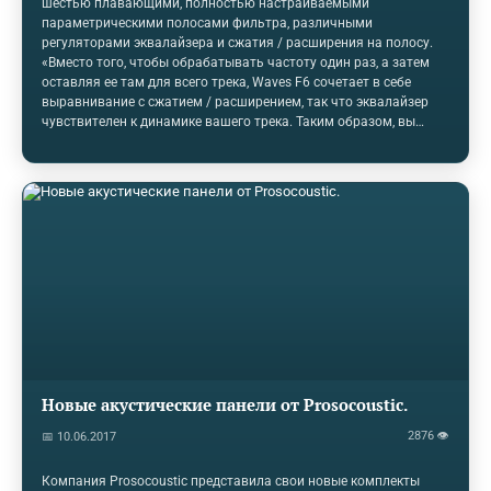
шестью плавающими, полностью настраиваемыми
параметрическими полосами фильтра, различными
регуляторами эквалайзера и сжатия / расширения на полосу.
«Вместо того, чтобы обрабатывать частоту один раз, а затем
оставляя ее там для всего трека, Waves F6 сочетает в себе
выравнивание с сжатием / расширением, так что эквалайзер
чувствителен к динамике вашего трека. Таким образом, вы
можете выбирать не только, сколько, но и точно, когда
конкретная частота будет увеличена или сокращена, сжата или
расширена », - говорится в сообщении компании. Особенности
ключевых функций включают в себя точный EQ, запускаемый
встроенным динамическим процессором. Шесть плавающих
полос, которые могут быть размещены в любом месте спектра.
Параллельная компрессия и обработка в средней…
Новые акустические панели от Prosocoustic.
2876 👁
📅 10.06.2017
Компания Prosocoustic представила свои новые комплекты