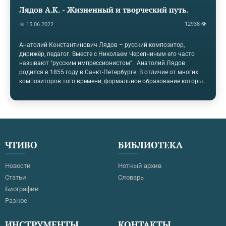
Лядов А.К. - Жизненный и творческий путь.
12938 👁
📅 15.06.2022
Анатолий Константинович Лядов – русский композитор,
дирижёр, педагог. Вместе с Николаем Черепниным его часто
называют "русским импрессионистом". Анатолий Лядов
родился в 1855 году в Санкт-Петербурге. В отличие от многих
композиторов того времени, формальное образование которых
не было связано с искусством, Лядов был окружен музыкой с
самого рождения – его отец был дирижёром (под управлением
Константина Лядова состоялась премьера " Русалки"
Даргомыжского и "Рогнеды" Серова), а дед служил
капельмейстером в Петербургском филармоническом
обществе. Под руководством отца Лядов изучал азы
ЧТИВО
БИБЛИОТЕКА
музыкальной грамоты, позже он начал учиться в…
Новости
Нотный архив
Статьи
Словарь
Биографии
Разное
ИНСТРУМЕНТЫ
КОНТАКТЫ