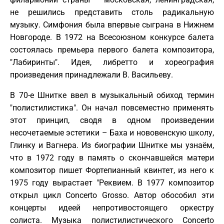
не решились представить столь радикальную
музыку. Симфония была впервые сыграна в Нижнем
Новгороде. В 1972 на Всесоюзном конкурсе балета
состоялась премьера первого балета композитора,
"Лабиринты". Идея, либретто и хореография
произведения принадлежали В. Васильеву.
В 70-е Шнитке ввел в музыкальный обиход термин
"полистилистика". Он начал повсеместно применять
этот принцип, сводя в одном произведении
несочетаемые эстетики – Баха и нововенскую школу,
Глинку и Вагнера. Из биографии Шнитке мы узнаём,
что в 1972 году в память о скончавшейся матери
композитор пишет Фортепианный квинтет, из него к
1975 году вырастает "Реквием. В 1977 композитор
открыл цикл Concerto Grosso. Автор обособил эти
концерты идеей непротивостоящего оркестру
солиста. Музыка полистилистического Concerto