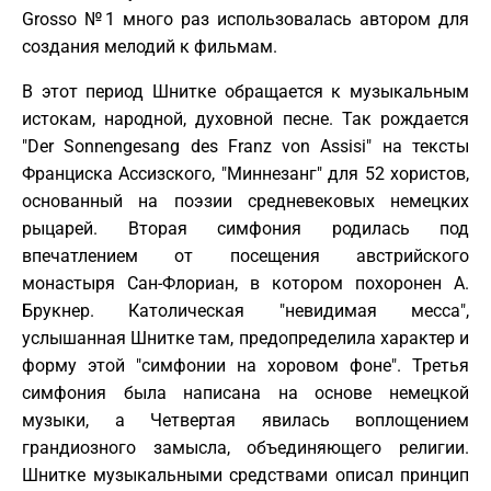
Grosso №1 много раз использовалась автором для
создания мелодий к фильмам.
В этот период Шнитке обращается к музыкальным
истокам, народной, духовной песне. Так рождается
"Der Sonnengesang des Franz von Assisi" на тексты
Франциска Ассизского, "Миннезанг" для 52 хористов,
основанный на поэзии средневековых немецких
рыцарей. Вторая симфония родилась под
впечатлением от посещения австрийского
монастыря Сан-Флориан, в котором похоронен А.
Брукнер. Католическая "невидимая месса",
услышанная Шнитке там, предопределила характер и
форму этой "симфонии на хоровом фоне". Третья
симфония была написана на основе немецкой
музыки, а Четвертая явилась воплощением
грандиозного замысла, объединяющего религии.
Шнитке музыкальными средствами описал принцип