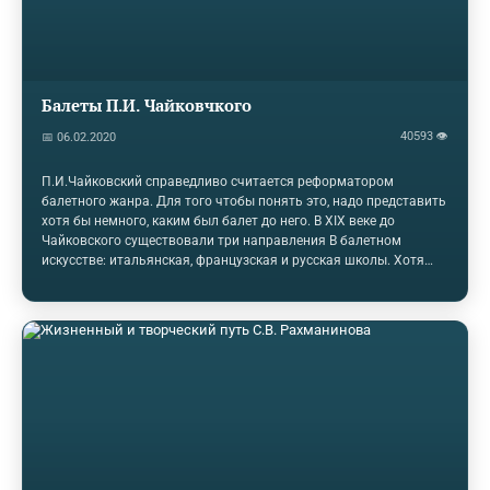
Балеты П.И. Чайковчкого
40593 👁
📅 06.02.2020
П.И.Чайковский справедливо считается реформатором
балетного жанра. Для того чтобы понять это, надо представить
хотя бы немного, каким был балет до него. В XIX веке до
Чайковского существовали три направления B балетном
искусстве: итальянская, французская и русская школы. Хотя
первые упоминания о русском балете встречаются еще в XVII
веке, развитие его начинается позднее, расцвет же падает на
начало XIX века, когда "Дидло венчался славой", как писал
Пушкин, и царила "божественная" Истомина. Пушкинские
строки отражали реальность: первыми людьми в балете XIX
века долгое время были совсем не композиторы, а балерины и
балетмейстеры. "Второй" по отношению к…