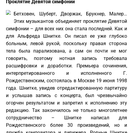
Проклятие Девятой симфонии
Бетховен, Шуберт, Дворжак, Брукнер, Малер…
Этих музыкантов объединяет проклятие Девятой
симфонии – для всех них она стала последней. Как и
для Альфреда Шнитке. Он писал ее уже глубоко
больным, левой рукой, поскольку правая сторона
тела была парализована, а сам он почти не мог
говорить, поэтому нотная запись требовала
расшифровки и доработки. Премьера сочинения,
интерпретированного и исполненного Г.
Рождественским, состоялась в Москве 19 июня 1998
года. Шнитке, увидев отредактированную партитуру
и услышав запись с концерта, был чрезвычайно
огорчен результатом и запретил к исполнению эту
редакцию. Так закончилось не только многолетнее
сотрудничество – Шнитке написал для
Рождественского более 30 произведений, но и
дружба композитора и дирижера. Родные Шнитке