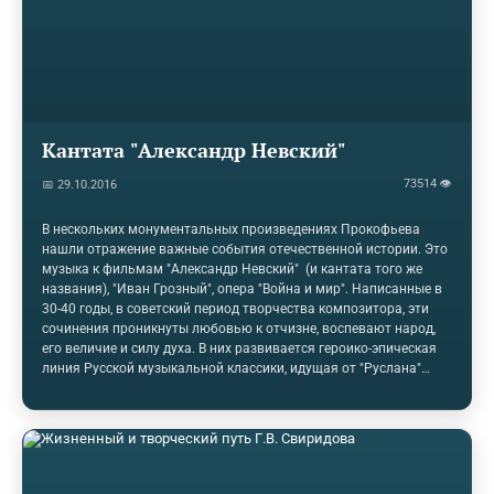
Кантата "Александр Невский"
73514 👁
📅 29.10.2016
В нескольких монументальных произведениях Прокофьева
нашли отражение важные события отечественной истории. Это
музыка к фильмам "Александр Невский" (и кантата того же
названия), "Иван Грозный", опера "Война и мир". Написанные в
30-40 годы, в советский период творчества композитора, эти
сочинения проникнуты любовью к отчизне, воспевают народ,
его величие и силу духа. В них развивается героико-эпическая
линия Русской музыкальной классики, идущая от "Руслана"
Глинки, "Князя Игоря" Бородина, "Бориса Годунова"
Мусоргского, "Сказания о невидимом граде Китеже" Римского
Корсакова. В месте с тем исторические музыкальные картины
Прокофьева отличает острое чувство современности. Кантата
"Александр Невский" написана на тексты поэта Владимира
Луговского и самого композитора. Она предназначена для