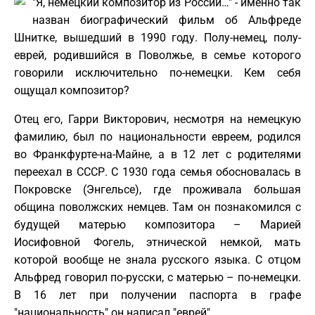
"Я, немецкий композитор из России…" - именно так
назван биографический фильм об Альфреде
Шнитке, вышедший в 1990 году. Полу-немец, полу-
еврей, родившийся в Поволжье, в семье которого
говорили исключительно по-немецки. Кем себя
ощущал композитор?
Отец его, Гарри Викторович, несмотря на немецкую
фамилию, был по национальности евреем, родился
во Франкфурте-на-Майне, а в 12 лет с родителями
переехал в СССР. С 1930 года семья обосновалась в
Покровске (Энгельсе), где проживала большая
община поволжских немцев. Там он познакомился с
будущей матерью композитора – Марией
Иосифовной Фогель, этнической немкой, мать
которой вообще не знала русского языка. С отцом
Альфред говорил по-русски, с матерью – по-немецки.
В 16 лет при получении паспорта в графе
"национальность" он написал "еврей".