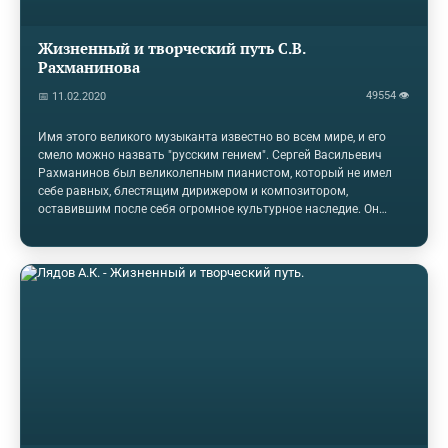
Жизненный и творческий путь С.В.
Рахманинова
49554 👁
📅 11.02.2020
Имя этого великого музыканта известно во всем мире, и его
смело можно назвать "русским гением". Сергей Васильевич
Рахманинов был великолепным пианистом, который не имел
себе равных, блестящим дирижером и композитором,
оставившим после себя огромное культурное наследие. Он
создал такие выдающиеся произведения, которые своей
вдохновенностью никого не могут оставить равнодушными.
Роковая судьба распорядилась так, что маэстро пришлось
покинуть Родину, но любовь к отчизне, как и любовь к музыке,
он пронес в сердце через всю жизнь и отразил это в своем
гениальном творчестве. Следует также отметить, что в своём
творчестве Сергей Васильевич Рахманинов…