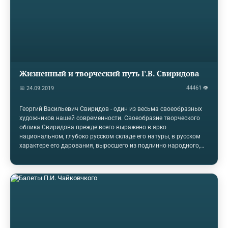
меццо-сопрано,…
Жизненный и творческий путь Г.В. Свиридова
44461 👁
📅 24.09.2019
Георгий Васильевич Свиридов - один из весьма своеобразных
художников нашей современности. Своеобразие творческого
облика Свиридова прежде всего выражено в ярко
национальном, глубоко русском складе его натуры, в русском
характере его дарования, выросшего из подлинно народного,
крестьянского корневища. Особое значение в творчестве
композитора имеет тема Родины. Она звучит и в лирико-
эпических сочинениях, и в произведениях, посвященных
картинам народной жизни и пейзажам родной земли, и в
героических образах революции. Творчество Свиридова
крепкими узами связано с поэзией, как классической, так и
современной. Это Пушкин, Лермонтов, поэты…