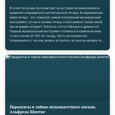
В этой статье мы прольем свет на историю возникновения и
развития современной шестиструнной гитары. В современном
мире гитара - это, пожалуй, самый популярный музыкальный
инструмент, но как и почему гитара стала именно такой, какой
мы ее видим сегодня? Ответы в статье! Музыка в древности
Первый музыкальный инструмент появился в каменном веке,
то есть более 20 000 лет назад. Часть инструментов,
появившихся с тех пор, можно встретить во многих музеях по
всему миру. Свисток и дудка Два самых старых обнаруженных
музыкальных инструмента - это свисток и дудка. Впервые они
были найдены в пещере Пекарна в Моравии. Свисток - это
простой кусок полой кости северного оленя с мундштуком на
конце, чтобы можно было дуть в кость, издавая звук. Сначала
эти свистки использовались только во время охоты, но затем
древние люди оценили…
Парадоксы и тайны звуковысотного письма
Альфреда Шнитке