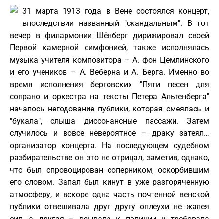
31 марта 1913 года в Вене состоялся концерт,
впоследствии названный "скандальным". В тот
вечер в филармонии Шёнберг дирижировал своей
Первой камерной симфонией, также исполнялась
музыка учителя композитора – А. фон Цемлинского
и его учеников – А. Веберна и А. Берга. Именно во
время исполнения берговских "Пяти песен для
сопрано и оркестра на тексты Петера Альтенберга"
началось негодование публики, которая смеялась и
"букала", слыша диссонансные пассажи. Затем
случилось и вовсе невероятное – драку затеял…
организатор концерта. На последующем судебном
разбирательстве он это не отрицал, заметив, однако,
что был спровоцирован соперником, оскорбившим
его словом. Запал был кинут в уже разгоряченную
атмосферу, и вскоре одна часть почтенной венской
публики отвешивала друг другу оплеухи не жалея
сил, а другая – взывала к полиции и требовала