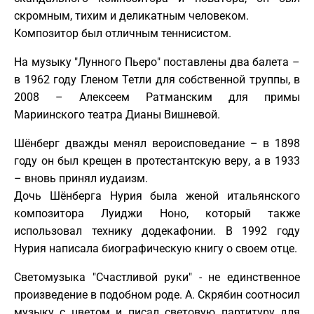
скромным, тихим и деликатным человеком.
Композитор был отличным теннисистом.
На музыку "Лунного Пьеро" поставлены два балета –
в 1962 году Гленом Тетли для собственной труппы, в
2008 – Алексеем Ратманским для примы
Мариинского театра Дианы Вишневой.
Шёнберг дважды менял вероисповедание – в 1898
году он был крещен в протестантскую веру, а в 1933
– вновь принял иудаизм.
Дочь Шёнберга Нурия была женой итальянского
композитора Луиджи Ноно, который также
использовал технику додекафонии. В 1992 году
Нурия написала биографическую книгу о своем отце.
Светомузыка "Счастливой руки" - не единственное
произведение в подобном роде. А. Скрябин соотносил
музыку с цветом и писал световую партитуру для