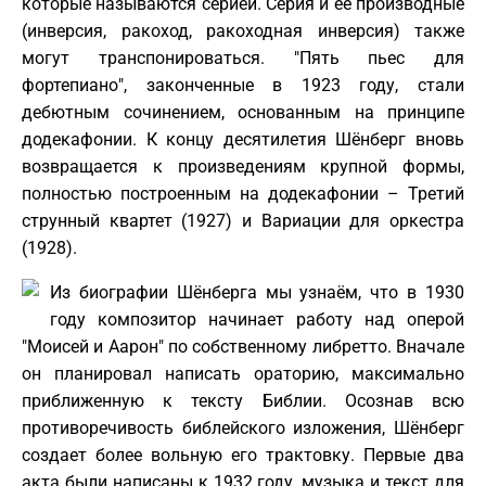
которые называются серией. Серия и её производные
(инверсия, ракоход, ракоходная инверсия) также
могут транспонироваться. "Пять пьес для
фортепиано", законченные в 1923 году, стали
дебютным сочинением, основанным на принципе
додекафонии. К концу десятилетия Шёнберг вновь
возвращается к произведениям крупной формы,
полностью построенным на додекафонии – Третий
струнный квартет (1927) и Вариации для оркестра
(1928).
Из биографии Шёнберга мы узнаём, что в 1930
году композитор начинает работу над оперой
"Моисей и Аарон" по собственному либретто. Вначале
он планировал написать ораторию, максимально
приближенную к тексту Библии. Осознав всю
противоречивость библейского изложения, Шёнберг
создает более вольную его трактовку. Первые два
акта были написаны к 1932 году, музыка и текст для