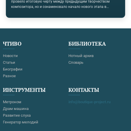
провело итоговую черту между предыдущим творчеством
композитора, но и ознаменовало начало нового этапа в
развитии всего последующего симфонизма. В истории русской
музыки Четвёртая симфония Чайковского стала первой
психологической драмой, соизмеримой по духу с
произведениями Людвига ван Бетховена, так как представляет
собой необычайно мощное произведение, открывшее в
композиторе новую грань его личности. История создания В
ЧТИВО
БИБЛИОТЕКА
начале семидесятых годов Чайковский, будучи автором…
Новости
Нотный архив
Статьи
Словарь
Биографии
Разное
ИНСТРУМЕНТЫ
КОНТАКТЫ
Метроном
info@boutique-project.ru
Драм машина
Развитие слуха
Генератор мелодий