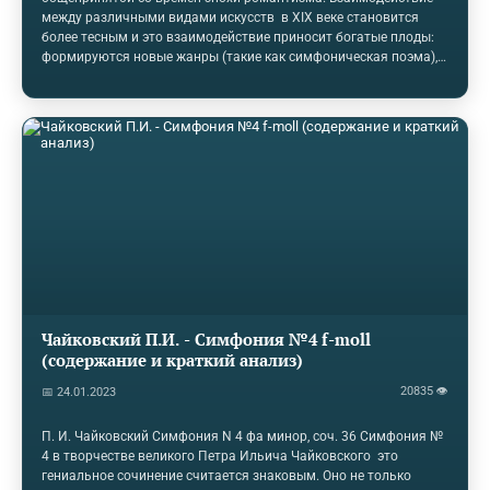
между различными видами искусств в XIX веке становится
более тесным и это взаимодействие приносит богатые плоды:
формируются новые жанры (такие как симфоническая поэма),
развиваются старые (появляется программная симфония и
художественная песня, совершенствуются вокальные жанры в
целом) и даже появляются новые стили (например,
импрессионизм). XX век выводит идею синтеза на новый
уровень. Композиторы начинают обращаться не только к
искусству, но также и к науке. Появляются музыкальные
произведения, основанные на математических…
Чайковский П.И. - Симфония №4 f-moll
(содержание и краткий анализ)
20835 👁
📅 24.01.2023
П. И. Чайковский Симфония N 4 фа минор, соч. 36 Симфония №
4 в творчестве великого Петра Ильича Чайковского это
гениальное сочинение считается знаковым. Оно не только