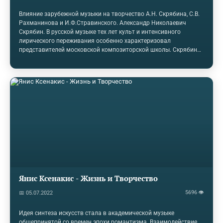
Влияние зарубежной музыки на творчество А.Н. Скрябина, С.В.
Рахманинова и И.Ф.Стравинского. Александр Николаевич
Скрябин. В русской музыке тех лет культ и интенсивного
лирического переживания особенно характеризовал
представителей московской композиторской школы. Скрябин
наряду с Рахманиновым выступил здесь прямым
последователем Чайковского: и у Рахманинова, и у Скрябина
творческий и исполнительский дар выступили в
нерасторжимом единстве, и у того, и у другого главным
инструментом самовыражения стало фортепиано. В
скрябинском фортепианном концерте (1897) воплотились
характерные черты его юношеской лирики, причем
патетическая приподнятость и…
Янис Ксенакис - Жизнь и Творчество
5696 👁
📅 05.07.2022
Идея синтеза искусств стала в академической музыке
общепринятой со времен эпохи романтизма. Взаимодействие