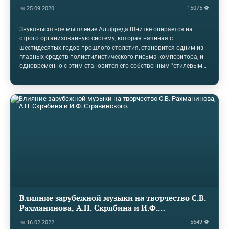
15075 👁
📅 25.09.2020
Звуковысотное мышление Альфреда Шнитке опирается на
строго организованную систему, которая начиная с
шестидесятых годов прошлого столетия, становится одним из
главных средств полистилистического письма композитора, и
одновременно с этим становится его собственным "стилевым
автографом". В его произведениях мы видим и полистилистику
и в тоже время строго организованную звуковысотную
систему. Как композитор два абсолютно полярных понятия
смог объединить в своих произведениях? При
полистилистическом методе, как известно, в рамках одной
композиции сталкивается разнородный "музыкальный язык",
закономерности несхожих музыкальных стилей. Все…
Влияние зарубежной музыки на творчество С.В.
Рахманинова, А.Н. Скрябина и И.Ф.
Стравинского.
5649 👁
📅 16.02.2022