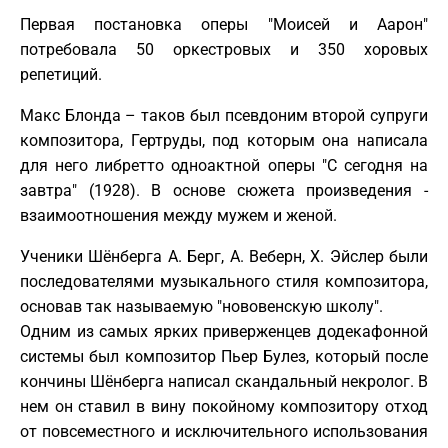
Первая постановка оперы "Моисей и Аарон"
потребовала 50 оркестровых и 350 хоровых
репетиций.
Макс Блонда – таков был псевдоним второй супруги
композитора, Гертруды, под которым она написала
для него либретто одноактной оперы "С сегодня на
завтра" (1928). В основе сюжета произведения -
взаимоотношения между мужем и женой.
Ученики Шёнберга А. Берг, А. Веберн, Х. Эйслер были
последователями музыкального стиля композитора,
основав так называемую "нововенскую школу".
Одним из самых ярких приверженцев додекафонной
системы был композитор Пьер Булез, который после
кончины Шёнберга написал скандальный некролог. В
нем он ставил в вину покойному композитору отход
от повсеместного и исключительного использования