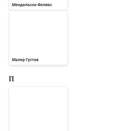
Мендельсон Феликс
Малер Густав
П