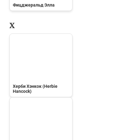
Фицджеральд Элла
Х
Херби Хэнкок (Herbie
Hancock)