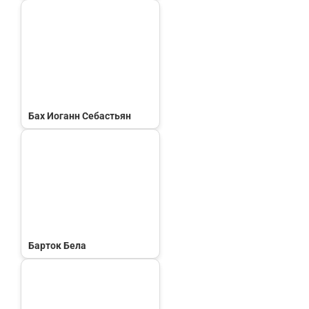
Бах Иоганн Себастьян
Барток Бела