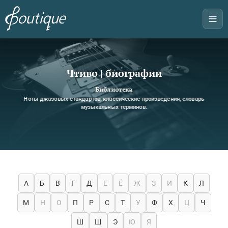
Чтиво | биографии
Библиотека
Ноты джазовых стандартов, классические произведения, словарь
музыкальных терминов.
А
Б
В
Г
Д
Е
Ё
Ж
З
И
К
Л
М
Н
О
П
Р
С
Т
У
Ф
Х
Ц
Ч
Ш
Щ
Э
Ю
Я