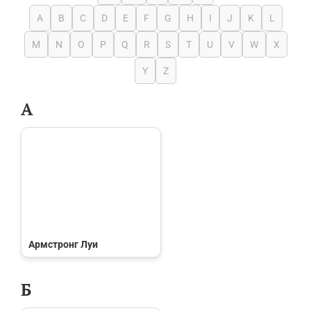
A
B
C
D
E
F
G
H
I
J
K
L
M
N
O
P
Q
R
S
T
U
V
W
X
Y
Z
А
Армстронг Луи
Б