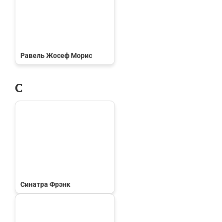
Равель Жосеф Морис
С
Синатра Фрэнк