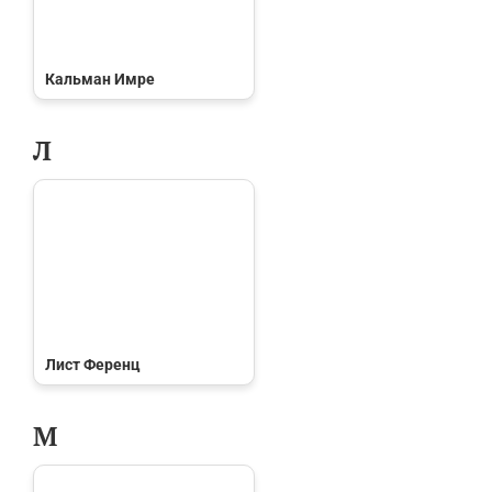
Кальман Имре
Л
Лист Ференц
М