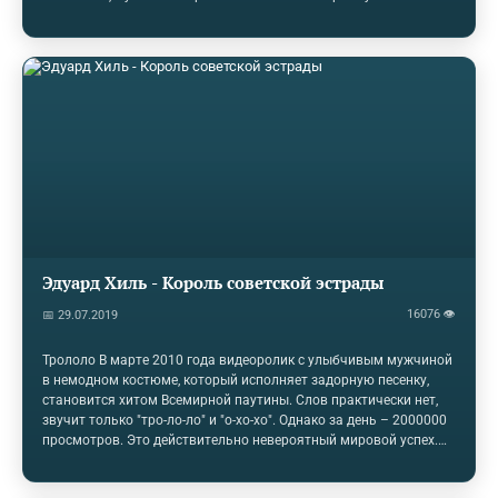
(турецкому) стилю. Этот стиль был очень модным в музыке
XVIII века, особенно во французской опере. Он ярко представлен
и в «Похищении из сераля», первой венской опере Моцарта. Для
него характерно быстрое движение в двухдольном размере,
некоторая ладовая причудливость и использование шумных
ударных инструментов. Все 3 части сонаты связаны одной
тональностью (что…
Эдуард Хиль - Король советской эстрады
16076 👁
📅 29.07.2019
Трололо В марте 2010 года видеоролик с улыбчивым мужчиной
в немодном костюме, который исполняет задорную песенку,
становится хитом Всемирной паутины. Слов практически нет,
звучит только "тро-ло-ло" и "о-хо-хо". Однако за день – 2000000
просмотров. Это действительно невероятный мировой успех.
Певца сразу же окрестили в социальных сетях "Мистером
Трололо", а наши соотечественники с удивлением узнали в