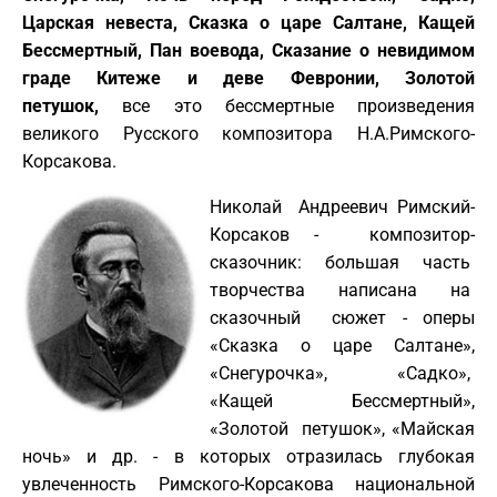
Царская невеста, Сказка о царе Салтане, Кащей
Бессмертный, Пан воевода, Сказание о невидимом
граде Китеже и деве Февронии, Золотой
петушок,
все
это бессмертные произведения
великого Русского композитора Н.А.Римского-
Корсакова.
Николай Андреевич Римский-
Корсаков - композитор-
сказочник: большая часть
творчества написана на
сказочный сюжет - оперы
«Сказка о царе Салтане»,
«Снегурочка», «Садко»,
«Кащей Бессмертный»,
«Золотой петушок», «Майская
ночь» и др. - в которых отразилась глубокая
увлеченность Римского-Корсакова национальной