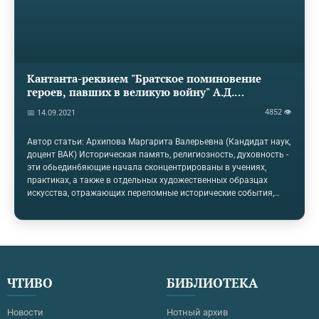
Кантанта-реквием "Братское поминовение
героев, павших в великую войну" А.Д.
Кастальского. История создания и уникальная
4852 👁
📅 14.09.2021
судьба.
Автор статьи: Архипова Маргарита Валерьевна (Кандидат наук,
доцент ВАК) Историческая память, религиозность, духовность -
эти обьедин6яющие начала сконцентрированы в учениях,
практиках, а также в отдельных художественных образцах
искусства, отражающих переломные исторические события,
важнейшие вехи в развитии государства. В статье
раскрывается уникальный характер "Братского поминовения"
А.Д. Кастальского. Созданное как монументальный мемориал,
посвященный памяти воинов, павших в боях Первой мировой
войны, это произведение объединяет в себе жанры
православной панихиды и католического реквиема,
ЧТИВО
БИБЛИОТЕКА
символизируя единство людей разных конфессий,…
Новости
Нотный архив