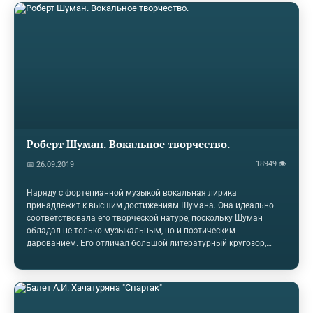
новой суперзвезде Эдуарда Хиля. Путь на эстраду Эдуарду
Хилю всю жизнь удивительно везло, несмотря на то, что уже в
раннем детстве судьба уготовила ему тяжелые испытания. В
начале войны шестилетний Эдик жил с родителями в
Смоленске. Он был в детском саду,…
Роберт Шуман. Вокальное творчество.
18949 👁
📅 26.09.2019
Наряду с фортепианной музыкой вокальная лирика
принадлежит к высшим достижениям Шумана. Она идеально
соответствовала его творческой натуре, поскольку Шуман
обладал не только музыкальным, но и поэтическим
дарованием. Его отличал большой литературный кругозор,
огромная восприимчивость к поэтическому слову, а также
собственный опыт писателя. Шуман хорошо знал творчество
поэтов-современников – И. Эйхендорфа ("Круг песен" ор. 39), А.
Шамиссо ("Любовь и жизнь женщины"), Р. Бернса, Ф. Рюккерта,
Дж. Байрона, Г. X. Андерсена и др. Но самым любимым поэтом