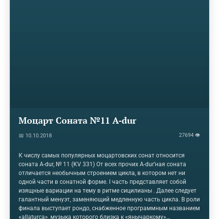
Моцарт Соната №11 A-dur
27694 👁
📅 10.10.2018
К числу самых популярных моцартовских сонат относится
соната A-dur, № 11 (KV 331) От всех прочих A-dur’ная соната
отличается необычным строением цикла, в котором нет ни
одной части в сонатной форме. I часть представляет собой
изящные вариации на тему в ритме сицилианы . Далее следует
галантный менуэт, заменяющий медленную часть цикла. В роли
финала выступает рондо, снабженное программным названием
«allaturca», музыка которого близка к «янычаркому»