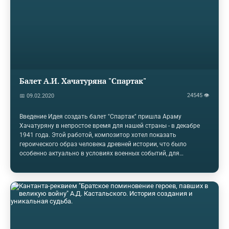
композитора был Гейне, на стихи которого он создал 44 песни,
не уделив такого огромного внимания ни одному…
Балет А.И. Хачатуряна "Спартак"
24545 👁
📅 09.02.2020
Введение Идея создать балет "Спартак" пришла Араму
Хачатуряну в непростое время для нашей страны - в декабре
1941 года. Этой работой, композитор хотел показать
героического образ человека древней истории, что было
особенно актуально в условиях военных событий, для
поддержания волевого духа народа в борьбе за свою свободу и
независимость. История создания В декабре 1941 гола, B самые
трагические дни Великой Отечественной войны, Хачатурян B
газетной статье сообщал о своих творческих планах: "В 1941
году по заказу Большого театра СССР, совместно с
либреттистом Н.Д. Волковым и балетмейстером И.А.
Моисеевым я приступаю к работе над балетом "Спартак". Это
должен…