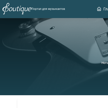
Гл
Портал для музыкантов
Нот