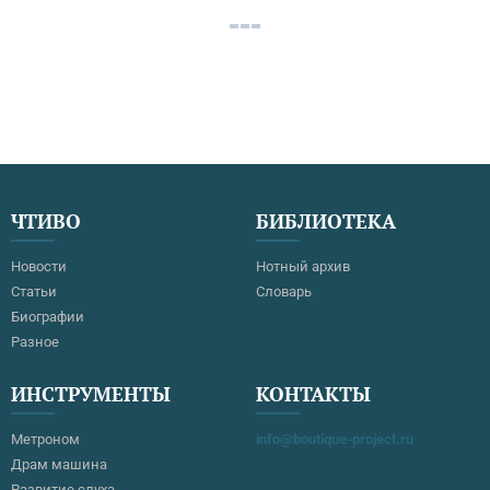
ЧТИВО
БИБЛИОТЕКА
Новости
Нотный архив
Статьи
Словарь
Биографии
Разное
ИНСТРУМЕНТЫ
КОНТАКТЫ
Метроном
info@boutique-project.ru
Драм машина
Развитие слуха